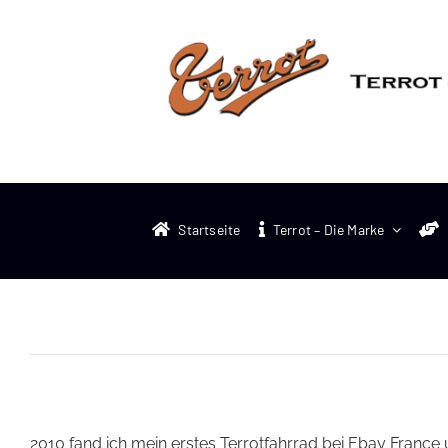
Zum
Inhalt
springen
Startseite
Terrot – Die Marke
2010 fand ich mein erstes Terrotfahrrad bei Ebay France