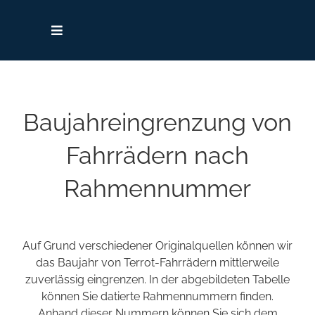
Zum
Inhalt
springen
Toggle
Navigation
Startseite
Baujahreingrenzung von
Terrot – Die Marke
Fahrrädern nach
Hilfe, Tipps & Links
Rahmennummer
Kontakt
Auf Grund verschiedener Originalquellen können wir
Fahrrad-Identifikation
das Baujahr von Terrot-Fahrrädern mittlerweile
zuverlässig eingrenzen. In der abgebildeten Tabelle
können Sie datierte Rahmennummern finden.
Archiv
Anhand dieser Nummern können Sie sich dem