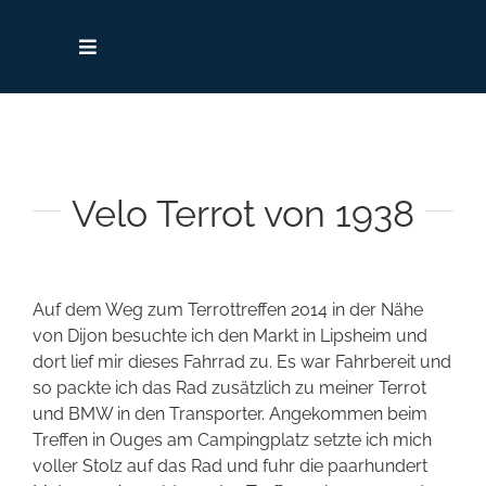
Zum
Inhalt
springen
Toggle
Navigation
Startseite
Terrot – Die Marke
Velo Terrot von 1938
Hilfe, Tipps & Links
Auf dem Weg zum Terrottreffen 2014 in der Nähe
Kontakt
von Dijon besuchte ich den Markt in Lipsheim und
dort lief mir dieses Fahrrad zu. Es war Fahrbereit und
so packte ich das Rad zusätzlich zu meiner Terrot
Fahrrad-Identifikation
und BMW in den Transporter. Angekommen beim
Treffen in Ouges am Campingplatz setzte ich mich
voller Stolz auf das Rad und fuhr die paarhundert
Archiv