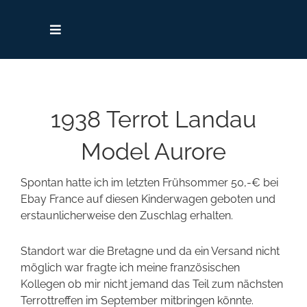
Zum
Inhalt
springen
Toggle
Navigation
Startseite
1938 Terrot Landau
Terrot – Die Marke
Model Aurore
Hilfe, Tipps & Links
Spontan hatte ich im letzten Frühsommer 50,-€ bei
Ebay France auf diesen Kinderwagen geboten und
Kontakt
erstaunlicherweise den Zuschlag erhalten.
Standort war die Bretagne und da ein Versand nicht
Fahrrad-Identifikation
möglich war fragte ich meine französischen
Kollegen ob mir nicht jemand das Teil zum nächsten
Archiv
Terrottreffen im September mitbringen könnte.